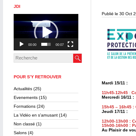
JDI
Publié le 30 Oct 
Lecteur
vidéo
00:00
00:07
POUR S’Y RETROUVER
Mardi 15/11 :
Actualités
(25)
11h45-12h45
:
Co
Mercredi 16/11 :
Evenements
(15)
Formations
(24)
15h45 – 16h45 :
Jeudi 17/11 :
La Vidéo en s'amusant
(14)
12h00-13h00 : C
Non classé
(1)
15h00-16h00 : 
Au Plaisir de vo
Salons
(4)