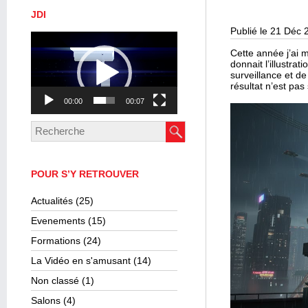
JDI
Publié le 21 Déc 
Lecteur
vidéo
Cette année j’ai 
donnait l’illustra
surveillance et de
résultat n’est pas 
00:00
00:07
POUR S’Y RETROUVER
Actualités
(25)
Evenements
(15)
Formations
(24)
La Vidéo en s'amusant
(14)
Non classé
(1)
Salons
(4)