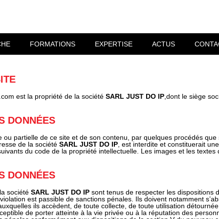
CHE
FORMATIONS
EXPERTISE
ACTUS
CONTA
ITE
p.com est la propriété de la société
SARL JUST DO IP
,dont le siège soc
S DONNÉES
e ou partielle de ce site et de son contenu, par quelques procédés que 
resse de la société
SARL JUST DO IP
, est interdite et constituerait 
suivants du code de la propriété intellectuelle. Les images et les textes
S DONNÉES
 la société
SARL JUST DO IP
sont tenus de respecter les dispositions de
la violation est passible de sanctions pénales. Ils doivent notamment s’ab
uxquelles ils accèdent, de toute collecte, de toute utilisation détourné
ceptible de porter atteinte à la vie privée ou à la réputation des perso