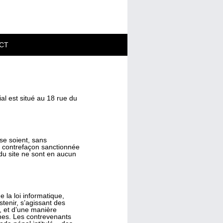
CT
ial est situé au 18 rue du
se soient, sans
une contrefaçon sanctionnée
 du site ne sont en aucun
 la loi informatique,
stenir, s’agissant des
e, et d’une manière
nnes. Les contrevenants