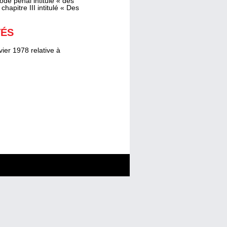
de pénal intitulé « des
hapitre III intitulé « Des
TÉS
vier 1978 relative à