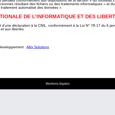
s pénales conformément aux dispositions de la section V du nouveau co
rsonnes résultant des fichiers ou des traitements informatiques » et du c
 traitement automatisé des données ».
TIONALE DE L’INFORMATIQUE ET DES LIBER
bjet d’une déclaration à la CNIL, conformément à la Loi N° 78-17 du 6 jan
 et aux libertés.
développement :
Altix Solutions
Mentions légales