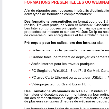
FORMATIONS PRÉSENTIELLES OU WEBINA
Afin de répondre aux nouveaux impératifs d’optimisati
deux types de formations complémentaires:
Des formations présentielles
en format court, de 1 à
réelles, Travaux pratiques Vidéo et Réseaux, Glossair
Les Inter sont proposés principalement via nos partena
proposées sur mesure et sur site via Just Do Ip ou nos
de caméras ou les enregistreurs et les architectures 
Pré-requis pour les salles, lors des Intra
sur site:
Salles fermant à clé permettant de sécuriser le mat
Grande table, permettant de déployer les caméras,
Accès Internet pour les travaux pratiques
PC Stagiaires Win10/11 I5 ou I7 , 8 Go Mini, Ca
PC avec Carte Ethernet ou adaptateur USB/Eth , W
Vidéoprojecteur ou Grand Ecran Hdmi.
Des Formations Webinaires
de 60 à 120 Minutes en V
formateur et écoutent ses commentaires via leur ordi
sur des démonstrations de logiciels et matériels en direc
de plusieurs centaines d’heures de wébinaires depuis 
Les formations font l’objet de mises à jour constantes tan