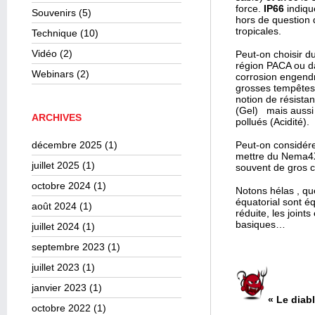
force.
IP66
indique
Souvenirs
(5)
hors de question 
tropicales.
Technique
(10)
Vidéo
(2)
Peut-on choisir d
région PACA ou da
Webinars
(2)
corrosion engendr
grosses tempêtes 
notion de résista
(Gel) mais aussi 
ARCHIVES
pollués (Acidité).
décembre 2025
(1)
Peut-on considérer
mettre du Nema4X 
juillet 2025
(1)
souvent de gros co
octobre 2024
(1)
Notons hélas , que
équatorial sont é
août 2024
(1)
réduite, les joint
basiques…
juillet 2024
(1)
septembre 2023
(1)
juillet 2023
(1)
janvier 2023
(1)
« Le diab
octobre 2022
(1)