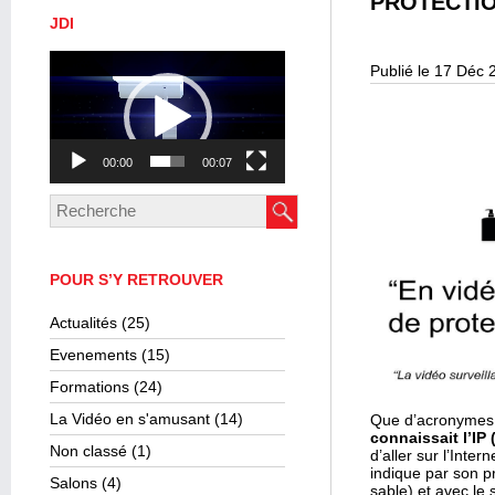
PROTECTIO
JDI
Lecteur
Publié le 17 Déc 
vidéo
00:00
00:07
POUR S’Y RETROUVER
Actualités
(25)
Evenements
(15)
Formations
(24)
La Vidéo en s'amusant
(14)
Que d’acronymes e
connaissait l’IP 
Non classé
(1)
d’aller sur l’Inter
indique par son p
Salons
(4)
sable) et avec le