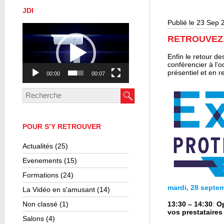
JDI
Publié le 23 Sep 
Lecteur
vidéo
RETROUVEZ
Enfin le retour d
conférencier à l’
présentiel et en r
00:00
00:07
POUR S’Y RETROUVER
Actualités
(25)
Evenements
(15)
Formations
(24)
mardi, 28 septe
La Vidéo en s'amusant
(14)
Non classé
(1)
13:30 – 14:30
:
Op
vos prestataires
Salons
(4)