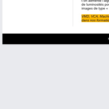
t on alimenté l’al
de luminosités po
images de type « 
VMD, VCA, Machine
dans nos formation