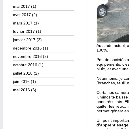
mai 2017
(1)
avril 2017
(2)
mars 2017
(1)
février 2017
(1)
janvier 2017
(2)
Au stade actuel, 
décembre 2016
(1)
100%.
novembre 2016
(2)
Peu de sociétés o
équipements, c’est
octobre 2016
(1)
pluie, et avec une 
juillet 2016
(2)
Néanmoins, je con
juin 2016
(1)
(branches, feuillu
mai 2016
(6)
Certaines caméras
luminosité baisse
bons résultats. E
quitter les lieux.
permet généraleme
Un point important
d’apprentissage