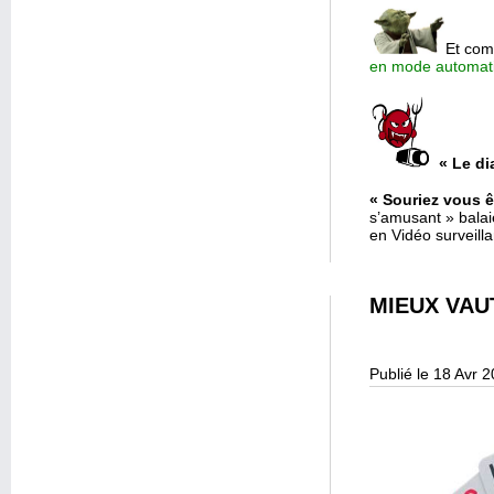
Et com
en mode automati
« Le di
« Souriez vous ê
s’amusant » bala
en Vidéo surveill
MIEUX VAU
Publié le 18 Avr 