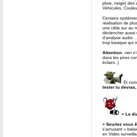
pluie, neige) des 
Véhicules, Coule
Certains système
réalisation de pl
une cible sur au m
déclencher aussi u
d’analyse audio… 
trop basique qui 
Attention
: rien n
dans les pires con
éclairs..)
Et com
tester tu devras
« Le di
« Souriez vous ê
s’amusant » bala
en Vidéo surveill