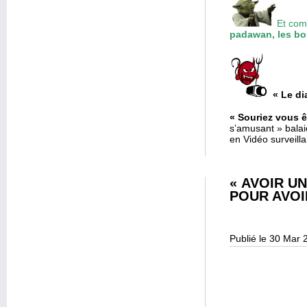
Et com
padawan, les bo
« Le di
« Souriez vous ê
s’amusant » bala
en Vidéo surveill
« AVOIR U
POUR AVOI
Publié le 30 Mar 