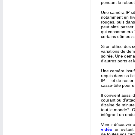
pendant le reboot
Une caméra IP sit
notamment en hiv
rouges, puis dan
peut ainsi passe
qui consommera 1
certains dômes su
Si on utilise des 
variations de de
soirée. Une dema
d’autres ports et 
Une caméra insuf
requis dans sa fi
IP … et de rester
casse-tête pour u
Il convient aussi 
courant ou d’atta
dizaine de minut
tout le monde? On
intégrant un ondul
Venez découvrir 
vidéo
, en évitan
de toutes vos ca