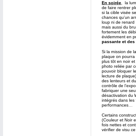
En soirée
, la lu
de faire rentrer p
si la cible visée
chances qu’un arr
loup ni de renard 
mais aussi du brui
fortement les débi
évidemment en pr
passante et des
Si la mission de l
plaque on pourra
plus tôt en noir 
photo reliée par c
pouvoir bloquer l
lecture de plaqu
des lenteurs et du
contrôle de l’expo
fabriquer une seul
désactivation du
intégrés dans les
performances…
Certains constru
(Couleur et Noir 
fois nettes et co
vérifier de visu c