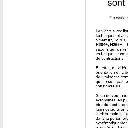
La vidéo surveill
techniques et ac
Smart IR, SSNR,
H264+, H265+
…Et
saxons qui arrive
techniques comple
de contractions.
En effet, en vidéo
orientation et la
de luminosité comp
qui ne sont pas f
constructeurs..
Si on ne veut pas
acronymes les p
étendue est une f
luminosité. Si un
l’oeil humain lui 
dans la pénombre.
systématiquement 
exposés et donc i