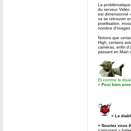
La problématique 
du serveur Vidéo 
est dimensionné « 
va se retrouver e
pixellisation, mos
nombre d’images 
Notons que certai
High, certains au
caméras, enfin d’
passant en Main o
Et comme le disait
« Pour bien enreg
« Le diab
« Souriez vous ê
s’amusant » bala