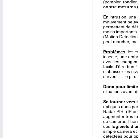
(pompier, rondier,
contre mesures
En intrusion, une 
mouvement peuven
permettent de dé
moins importants 
(Motion Detection
peut marcher, mais 
Problèmes
: les 
insecte, une ombre
avec les changemen
facile d’être bon 
d’abaisser les niv
survenir… le pire
Donc pour limiter
situations avant d
Se tourner vers
optiques dues pa
Radar PIR (IP ou 
augmenter très fo
de caméras Thermi
des
logiciels d’a
simple caméra et c
détectées pour op