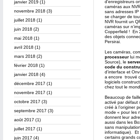
d’enregistreurs o
janvier 2019
(1)
caméras aux NVR e
novembre 2018
(3)
sans adresses IP 
se charger de tout
juillet 2018
(1)
NVR fournit un QR
caméras sur n’imp
juin 2018
(2)
Copperfield ! En 
des objets connec
mai 2018
(1)
Persirai.
avril 2018
(1)
Les caméras, com
mars 2018
(2)
processeur
lui m
Source), le
serve
février 2018
(1)
code du constru
d’interface et Onv
janvier 2018
(4)
a encore trouvé d
logiciels construc
décembre 2017
(1)
chez tout le mond
novembre 2017
(1)
Beaucoup de faille
octobre 2017
(3)
activé par défaut 
créé à l’originer
septembre 2017
(3)
mode « pour les n
donnent leur adr
août 2017
(1)
aussi dans les Bo
sans manipulation 
juillet 2017
(1)
informatique). Et
certains grands c
juin 2017
(4)