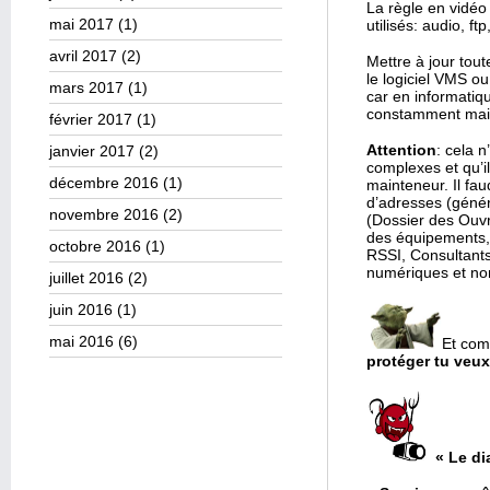
La règle en vidéo
mai 2017
(1)
utilisés: audio, f
avril 2017
(2)
Mettre à jour tou
le logiciel VMS o
mars 2017
(1)
car en informatiqu
constamment mais 
février 2017
(1)
Attention
: cela n
janvier 2017
(2)
complexes et qu’il
décembre 2016
(1)
mainteneur. Il fa
d’adresses (génér
novembre 2016
(2)
(Dossier des Ouvr
des équipements, 
octobre 2016
(1)
RSSI, Consultants,
numériques et no
juillet 2016
(2)
juin 2016
(1)
mai 2016
(6)
Et com
protéger tu veux
« Le di