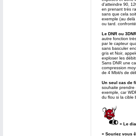
d’atteindre 90, 1
en prenant très r
sans que cela soit
exemple (au delà 
ou tard. confront
Le DNR ou 3DNR
autre fonction trè
par le capteur qu
sans basculer enc
gris et Noir, appe
exploser les débit
Sans DNR une cam
compression moye
de 4 Mbit/s de débi
Un seul cas de f
souhaite prendre 
exemple, car WDR
du flou si la cible
« Le dia
« Souriez vous ê