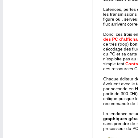
Latences, pertes 
les transmissions
figure où , serve
flux arrivent corr
Donc, ces trois e
des PC d’affich
de très (trop) bon
décodage des flux 
du PC et sa carte 
n’exploite pas au
simple test
Contro
des ressources C
Chaque éditeur de
évoluent avec le 
par seconde en H2
partir de 300 €Ht
critique puisque l
recommandé de tra
La tendance actuel
graphiques géran
sans prendre de r
processeur du PC q