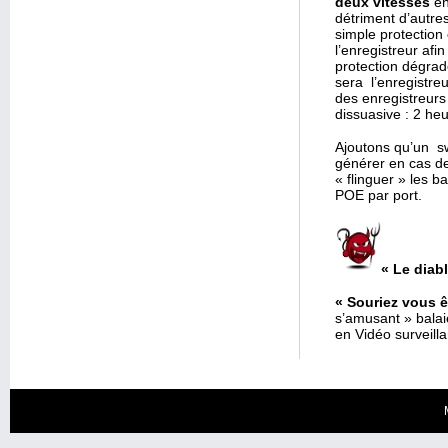
deux vitesses
en
détriment d’autre
simple protection
l’enregistreur afi
protection dégrad
sera l’enregistreu
des enregistreurs
dissuasive : 2 he
Ajoutons qu’un sw
générer en cas de
« flinguer » les b
POE par port.
« Le diab
« Souriez vous ê
s’amusant » bala
en Vidéo surveill