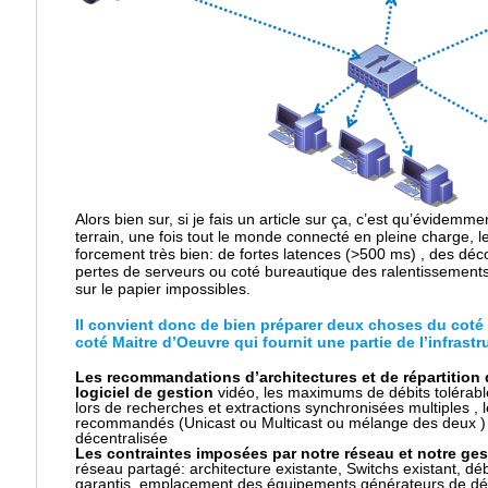
Alors bien sur, si je fais un article sur ça, c’est qu’évidemme
terrain, une fois tout le monde connecté en pleine charge, 
forcement très bien: de fortes latences (>500 ms) , des dé
pertes de serveurs ou coté bureautique des ralentissements,
sur le papier impossibles.
Il convient donc de bien préparer deux choses du coté
coté Maitre d’Oeuvre qui fournit une partie de l’infrastr
Les recommandations d’architectures et de répartition 
logiciel de gestion
vidéo, les maximums de débits tolérable
lors de recherches et extractions synchronisées multiples , l
recommandés (Unicast ou Multicast ou mélange des deux ) a
décentralisée
Les contraintes imposées par notre réseau et notre ges
réseau partagé: architecture existante, Switchs existant, d
garantis, emplacement des équipements générateurs de déb