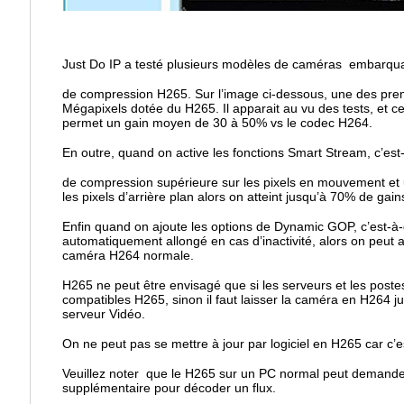
Just Do IP a testé plusieurs modèles de caméras embarqu
de compression H265. Sur l’image ci-dessous, une des pr
Mégapixels dotée du H265. Il apparait au vu des tests, et ce
permet un gain moyen de 30 à 50% vs le codec H264.
En outre, quand on active les fonctions Smart Stream, c’est-
de compression supérieure sur les pixels en mouvement et 
les pixels d’arrière plan alors on atteint jusqu’à 70% de gain
Enfin quand on ajoute les options de Dynamic GOP, c’est-à-di
automatiquement allongé en cas d’inactivité, alors on peut 
caméra H264 normale.
H265 ne peut être envisagé que si les serveurs et les post
compatibles H265, sinon il faut laisser la caméra en H264 j
serveur Vidéo.
On ne peut pas se mettre à jour par logiciel en H265 car c’
Veuillez noter que le H265 sur un PC normal peut deman
supplémentaire pour décoder un flux.