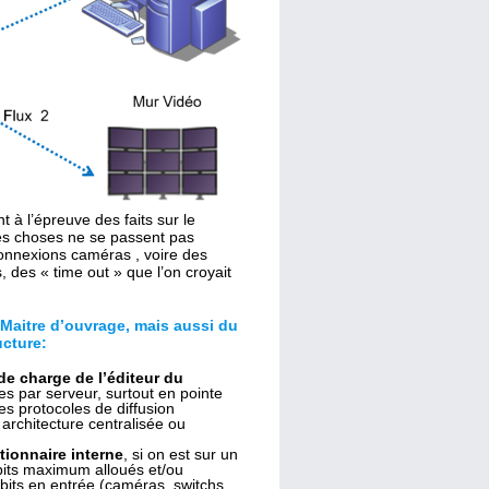
nt à l’épreuve des faits sur le
les choses ne se passent pas
connexions caméras , voire des
 des « time out » que l’on croyait
 Maitre d’ouvrage, mais aussi du
ucture:
de charge de l’éditeur du
s par serveur, surtout en pointe
es protocoles de diffusion
rchitecture centralisée ou
tionnaire interne
, si on est sur un
ébits maximum alloués et/ou
its en entrée (caméras, switchs