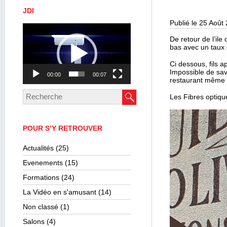
JDI
Publié le 25 Août
Lecteur
vidéo
De retour de l’il
bas avec un taux 
Ci dessous, fils a
Impossible de sav
00:00
00:07
restaurant même si
Les Fibres optique
POUR S’Y RETROUVER
Actualités
(25)
Evenements
(15)
Formations
(24)
La Vidéo en s'amusant
(14)
Non classé
(1)
Salons
(4)