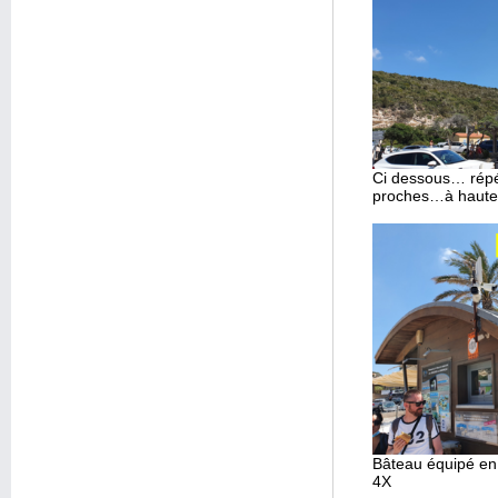
Ci dessous… répét
proches…à hauteu
Bâteau équipé en
4X