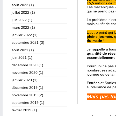
15,5
millions de m
août 2022
(1)
Les mécaniques vo
qui ne prend pas
juillet 2022
(1)
Le problème n’est
juin 2022
(1)
mais plutôt de co
mars 2022
(1)
L’autre point qui l
janvier 2022
(1)
pleine journée, 
du matin
!
septembre 2021
(3)
Je rappelle à to
août 2021
(1)
quantité de rése
juin 2021
(1)
essentiellement 
décembre 2020
(1)
Pourquoi ne pas s
nombreuses adapté
novembre 2020
(1)
journée ou de la n
janvier 2020
(1)
Entrées et Sortie
surveillance de pa
décembre 2019
(1)
novembre 2019
(2)
Mais pas t
septembre 2019
(1)
février 2019
(1)