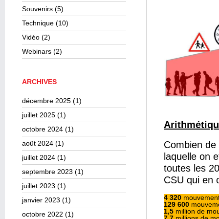
Souvenirs
(5)
Technique
(10)
Vidéo
(2)
Webinars
(2)
ARCHIVES
décembre 2025
(1)
juillet 2025
(1)
Arithmétiq
octobre 2024
(1)
août 2024
(1)
Combien de 
laquelle on 
juillet 2024
(1)
toutes les 2
septembre 2023
(1)
CSU qui en o
juillet 2023
(1)
4 320
mouvements
janvier 2023
(1)
129 600
mouvemen
1,5
million de mo
octobre 2022
(1)
7,7
millions de mo