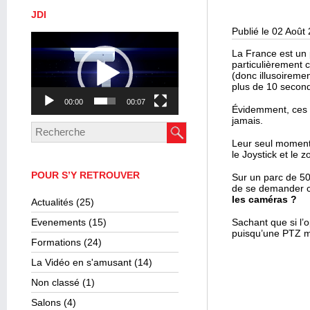
JDI
Publié le 02 Août
Lecteur
vidéo
La France est un 
particulièrement 
(donc illusoiremen
plus de 10 second
00:00
00:07
Évidemment, ces c
jamais.
Leur seul moment d
le Joystick et le 
POUR S’Y RETROUVER
Sur un parc de 50
de se demander 
les caméras ?
Actualités
(25)
Evenements
(15)
Sachant que si l’o
puisqu’une PTZ mon
Formations
(24)
La Vidéo en s'amusant
(14)
Non classé
(1)
Salons
(4)