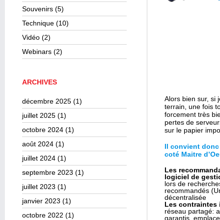
Souvenirs
(5)
Technique
(10)
Vidéo
(2)
Webinars
(2)
ARCHIVES
Alors bien sur, si 
décembre 2025
(1)
terrain, une fois
forcement très bi
juillet 2025
(1)
pertes de serveur
octobre 2024
(1)
sur le papier impo
août 2024
(1)
Il convient donc
coté Maitre d’Oeu
juillet 2024
(1)
Les recommandati
septembre 2023
(1)
logiciel de gest
lors de recherches
juillet 2023
(1)
recommandés (Unic
décentralisée
janvier 2023
(1)
Les contraintes 
réseau partagé: a
octobre 2022
(1)
garantis, emplac