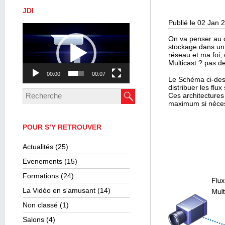
JDI
Publié le 02 Jan 
Lecteur
vidéo
On va penser au c
stockage dans un 
réseau et ma foi, 
Multicast ? pas d
00:00
00:07
Le Schéma ci-dess
distribuer les flu
Ces architectures
maximum si néces
POUR S’Y RETROUVER
Actualités
(25)
Evenements
(15)
Formations
(24)
La Vidéo en s'amusant
(14)
Non classé
(1)
Salons
(4)