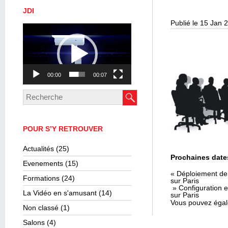
JDI
Publié le 15 Jan 
Lecteur
vidéo
00:00
00:07
POUR S’Y RETROUVER
Actualités
(25)
Prochaines date
Evenements
(15)
« Déploiement de 
Formations
(24)
sur Paris
» Configuration e
La Vidéo en s'amusant
(14)
sur Paris
Vous pouvez égal
Non classé
(1)
Salons
(4)