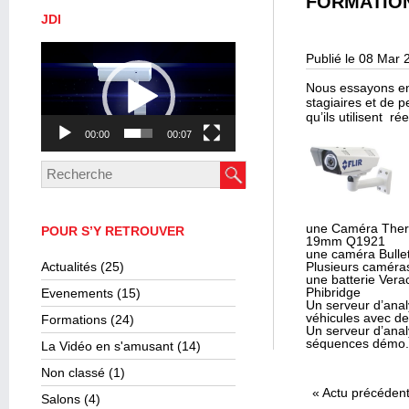
FORMATIO
JDI
Lecteur
Publié le 08 Mar 
vidéo
Nous essayons en
stagiaires et de 
qu’ils utilisent 
00:00
00:07
une Caméra Ther
POUR S’Y RETROUVER
19mm Q1921
une caméra Bulle
Actualités
(25)
Plusieurs caméra
une batterie Verac
Phibridge
Evenements
(15)
Un serveur d’anal
véhicules avec d
Formations
(24)
Un serveur d’anal
séquences démo.
La Vidéo en s'amusant
(14)
Non classé
(1)
«
Actu précéden
Salons
(4)