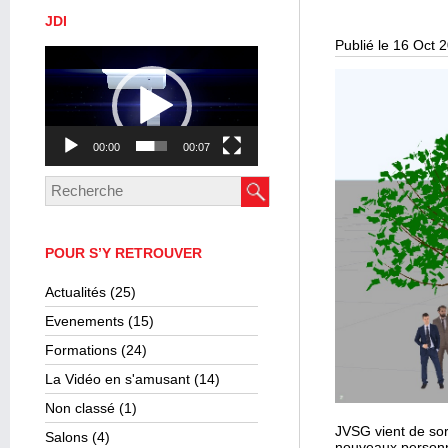
JDI
Publié le 16 Oct 
Lecteur
vidéo
00:00
00:07
POUR S’Y RETROUVER
Actualités
(25)
Evenements
(15)
Formations
(24)
La Vidéo en s'amusant
(14)
Non classé
(1)
JVSG vient de sor
Salons
(4)
nouveaux personn