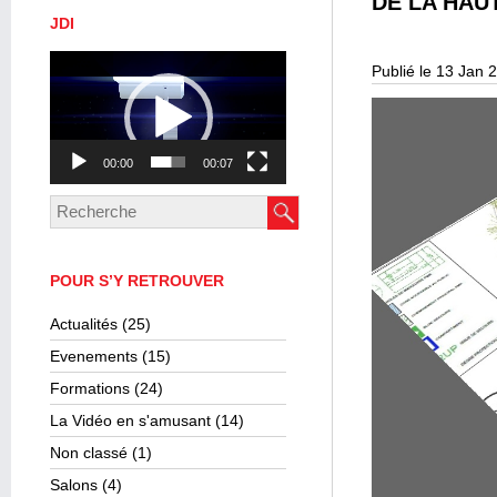
DE LA HAU
JDI
Lecteur
Publié le 13 Jan 
vidéo
00:00
00:07
POUR S’Y RETROUVER
Actualités
(25)
Evenements
(15)
Formations
(24)
La Vidéo en s'amusant
(14)
Non classé
(1)
Salons
(4)