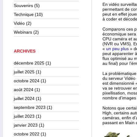
En vidéo surveill
Souvenirs
(5)
permettant de co
peut en effet joue
Technique
(10)
à coder et décode
Vidéo
(2)
Comparons ces pr
Webinars
(2)
économique sera 
CPU caméra et aus
(NVR ou VMS). Ens
«
un peu plus
» de
ARCHIVES
peut apparenter 
flux optimisé au
décembre 2025
(1)
au final) pour l’é
juillet 2025
(1)
La problématique 
du serveur Vidéo 
octobre 2024
(1)
est dimensionné « 
va se retrouver e
août 2024
(1)
pixellisation, mos
nombre d’images 
juillet 2024
(1)
septembre 2023
(1)
Notons que certai
High, certains au
juillet 2023
(1)
caméras, enfin d’
passant en Main o
janvier 2023
(1)
octobre 2022
(1)