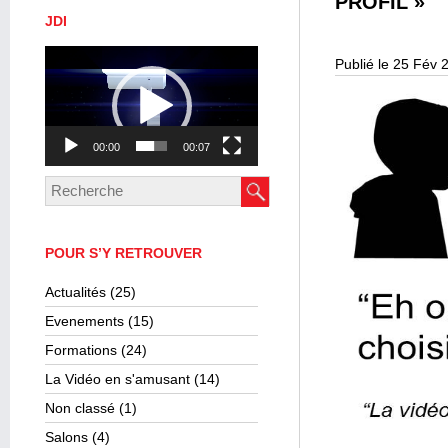
PROFIL »
JDI
Lecteur
Publié le 25 Fév 
vidéo
00:00
00:07
POUR S’Y RETROUVER
Actualités
(25)
Evenements
(15)
Formations
(24)
La Vidéo en s'amusant
(14)
Non classé
(1)
Salons
(4)