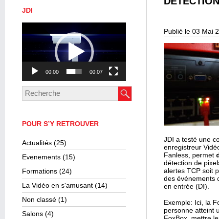
DÉTECTION
JDI
Lecteur
Publié le 03 Mai 
vidéo
00:00
00:07
POUR S’Y RETROUVER
JDI a testé une c
Actualités
(25)
enregistreur Vidé
Fanless, permet
Evenements
(15)
détection de pixe
alertes TCP soit p
Formations
(24)
des événements c
La Vidéo en s'amusant
(14)
en entrée (DI).
Non classé
(1)
Exemple: Ici, la 
personne atteint 
Salons
(4)
FoxBox, mettre le