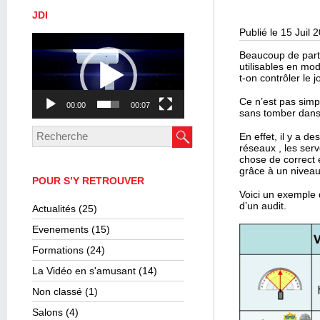
JDI
Publié le 15 Juil 
Lecteur
vidéo
Beaucoup de parte
utilisables en mod
t-on contrôler le 
Ce n’est pas simp
00:00
00:07
sans tomber dans l
En effet, il y a d
réseaux , les serv
chose de correct 
grâce à un niveau 
POUR S’Y RETROUVER
Voici un exemple d
d’un audit.
Actualités
(25)
Evenements
(15)
Formations
(24)
La Vidéo en s'amusant
(14)
Non classé
(1)
Salons
(4)