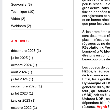
qu’un PC à la seul
peu le réseau, alo
Souvenirs
(5)
gros débits, sans
Technique
(10)
flux de données m
enregistreurs et 
Vidéo
(2)
et en bonne résolu
que pour les visu
Webinars
(2)
Si les premières 
sont désormais ré
plus! Il n’est plu
ARCHIVES
réglages usine de
Résolution x Fr
décembre 2025
(1)
Lumière)
x % Mou
être pris en comp
juillet 2025
(1)
beaucoup plus de 
octobre 2024
(1)
Les codecs de com
H265)
, le réglag
août 2024
(1)
de transmissions 
juillet 2024
(1)
Enfin, les algori
Dynamique et D
septembre 2023
(1)
générale du systè
tout , qu’il faudra
juillet 2023
(1)
(
MBR
) soit en flu
Unicast UDP
, so
janvier 2023
(1)
dépendant bien év
réseaux.
Arghh
!
octobre 2022
(1)