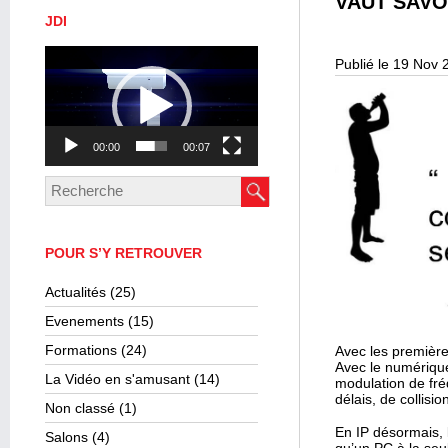
VAUT SAVO
JDI
Lecteur
Publié le 19 Nov 
vidéo
00:00
00:07
POUR S’Y RETROUVER
Actualités
(25)
Evenements
(15)
Formations
(24)
Avec les premièr
Avec le numérique
La Vidéo en s'amusant
(14)
modulation de fré
délais, de collisi
Non classé
(1)
En IP désormais, 
Salons
(4)