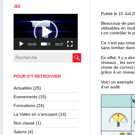
JDI
Publié le 15 Juil 
Lecteur
vidéo
Beaucoup de parte
utilisables en mod
t-on contrôler le 
Ce n’est pas simp
00:00
00:07
sans tomber dans l
En effet, il y a d
réseaux , les serv
chose de correct 
grâce à un niveau 
POUR S’Y RETROUVER
Voici un exemple d
d’un audit.
Actualités
(25)
Evenements
(15)
Formations
(24)
La Vidéo en s'amusant
(14)
Non classé
(1)
Salons
(4)