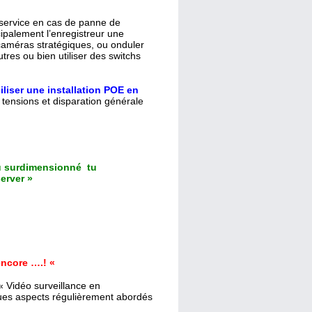
service en cas de panne de
cipalement l’enregistreur une
caméras stratégiques, ou onduler
res ou bien utiliser des switchs
liser une installation POE en
tensions et disparation générale
u surdimensionné tu
erver »
 encore ….! «
 « Vidéo surveillance en
ues aspects régulièrement abordés