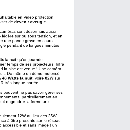
uhaitable en Vidéo protection.
viter de
devenir aveugle…
 caméras sont désormais aussi
 légère sur ou sous tension, et en
itre une panne grave en cours
veugle pendant de longues minutes
s la nuit qu’en journée
ier temps de ses projecteurs Infra
d la bise est venue ! Une caméra
nuit. De même un dôme motorisé,
 à
48 Watts la nuit
, voire
82W
sur
IR très longue portée.
ils peuvent ne pas savoir gérer ses
ionnements particulièrement en
eut engendrer la fermeture
seulement 12W au lieu des 25W
nce à être présente sur le réseau
p accessible et sans image ! un