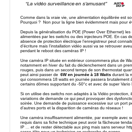
Comme dans la vraie vie, une alimentation équilibrée est so
Pourquoi ? Non pour la ligne bien évidemment mais pour é
Depuis la généralisation du POE (Power Over Ethernet) les
alimentées par les switchs ou des injecteurs POE. En cas de
absence de protection électrique l’enregistreur peut conna
d’écriture mais l’installation vidéo aussi va se retrouver a
pendant le reboot des caméras IP !
Une caméra IP située en extérieur consommera plus de Watt
notamment en hiver du fait du déclenchement dans un prem
rouges, puis dans un second temps de son thermostat quan
peut ainsi passer de
6W en journée à 18 Watts
durant la 
qui consommera 18 watts en journée passera brutalement
certains dômes supportant du -50°c et avec de super Vario 
Si on utilise des switchs non adaptés à la Vidéo protection, 
variations de demande ce qui peut provoquer des dysfonct
soirée. Une demande de puissance excessive sur un port p
d’autres ports et la disparition de caméras du réseaux !
Une caméra insuffisamment alimentée, par exemple avec 
requis dans sa fiche technique peut avoir la fâcheuse tenda
IP … et de rester détectable aux ping mais sans serveur htt
casse-tête pour un technicien en recherche de panne.