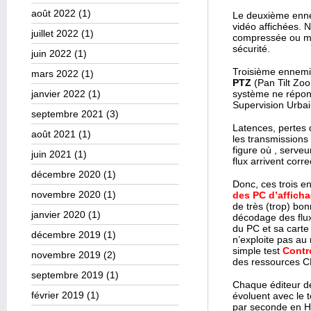
août 2022
(1)
Le deuxième enn
vidéo affichées. 
juillet 2022
(1)
compressée ou mal
sécurité.
juin 2022
(1)
Troisième ennemi 
mars 2022
(1)
PTZ
(Pan Tilt Zoo
janvier 2022
(1)
système ne répond
Supervision Urbai
septembre 2021
(3)
Latences, pertes 
août 2021
(1)
les transmissions
figure où , serve
juin 2021
(1)
flux arrivent corr
décembre 2020
(1)
Donc, ces trois e
novembre 2020
(1)
des PC d’affich
de très (trop) bon
janvier 2020
(1)
décodage des flux 
du PC et sa carte 
décembre 2019
(1)
n’exploite pas au
simple test
Contro
novembre 2019
(2)
des ressources C
septembre 2019
(1)
Chaque éditeur de
février 2019
(1)
évoluent avec le 
par seconde en H2