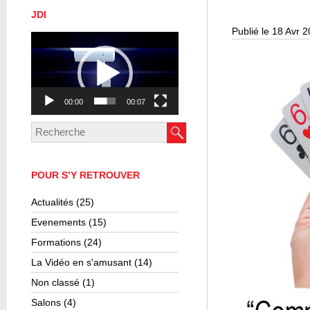
JDI
Publié le 18 Avr 
Lecteur
vidéo
00:00
00:07
POUR S’Y RETROUVER
Actualités
(25)
Evenements
(15)
Formations
(24)
La Vidéo en s'amusant
(14)
Non classé
(1)
Salons
(4)