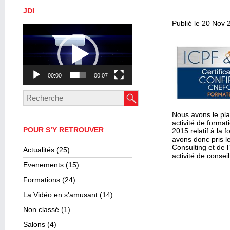
JDI
Publié le 20 Nov 
Lecteur
vidéo
00:00
00:07
Nous avons le pla
activité de forma
POUR S’Y RETROUVER
2015 relatif à la
avons donc pris l
Consulting et de 
Actualités
(25)
activité de consei
Evenements
(15)
Formations
(24)
La Vidéo en s'amusant
(14)
Non classé
(1)
Salons
(4)