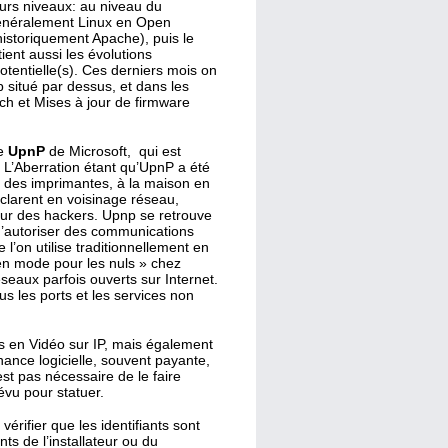
urs niveaux: au niveau du
généralement Linux en Open
istoriquement Apache), puis le
tient aussi les évolutions
potentielle(s). Ces derniers mois on
 situé par dessus, et dans les
tch et Mises à jour de firmware
le
UpnP
de Microsoft, qui est
. L’Aberration étant qu’UpnP a été
, des imprimantes, à la maison en
clarent en voisinage réseau,
ur des hackers. Upnp se retrouve
 d’autoriser des communications
l’on utilise traditionnellement en
en mode pour les nuls » chez
seaux parfois ouverts sur Internet.
s les ports et les services non
is en Vidéo sur IP, mais également
ance logicielle, souvent payante,
est pas nécessaire de le faire
évu pour statuer.
vérifier que les identifiants sont
ts de l’installateur ou du