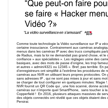
Comme toute technologie la Vidéo surveillance sur IP a v
certaine insouciance. Contrairement aux caméras analogiqu
menus dans les caméras IP avec des trucs compliqués parla
de Radius, mais la loi ne demandait pas grand chose, et le cl
confiance » aux spécialistes ». Les réglages usine des camér
basiques, avec des mots de passe d’origine, les trop fameu
et autres « admin/4321 ou 12345 ». Bref, pas terrible. En pa
d’enregistreurs ont simplifié à l’extrême les procédures de
caméras aux NVR en utilisant leurs propres protocoles. On
sans adresses IP , qui ne sont pas mises à jour et sans mot
se charger de tout configurer en quelques minutes: Magie ! Aj
NVR fournit un QR Code qui , une fois scanné, donne accès 
caméras sur n’importe quel SmartPhone, sans toucher à la 
Copperfield ! En 2016, plusieurs attaques massives de serv
des objets connectés ont révélé que ces objets étaient des 
Persirai.