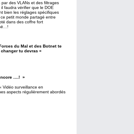
 par des VLANs et des filtrages
l faudra vérifier que le DOE
nt bien les réglages spécifiques
 ce petit monde partagé entre
pté dans des coffre fort
ané…!
Forces du Mal et des Botnet te
t changer tu devras «
 encore ….! »
 « Vidéo surveillance en
ues aspects régulièrement abordés