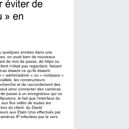
écu quelques années dans une
es, on avait bien de nouveaux
nt de mot de passe, de https ou
ient n’était pas regardant, faisant
as étaient ce qu’ils étaient:
x « admin/admin » ou « root/pass »
rallèle, les constructeurs
 recherche et de raccordement des
 peut ainsi connecter des caméras
 de passe à un enregistreur qui va
outons, le fait que l’interface du
aux flux vidéo de toutes les
box du client: du David
eurs aux Etats Unis effectués par
caméras IP infectées par le vers