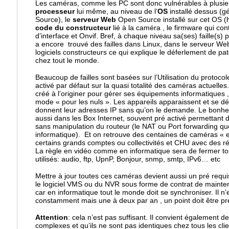
Les caméras, comme les PC sont donc vulnérables à plusie
processeur
lui même, au niveau de l’
OS
installé dessus (
Source), le
serveur Web
Open Source installé sur cet OS (h
code du constructeur
lié à la caméra , le firmware qui con
d’interface et Onvif. Bref, à chaque niveau sa(ses) faille(s) 
a encore trouvé des failles dans Linux, dans le serveur Web
logiciels constructeurs ce qui explique le déferlement de pa
chez tout le monde.
Beaucoup de failles sont basées sur l’Utilisation du protoco
activé par défaut sur la quasi totalité des caméras actuelles
créé à l’originer pour gérer ses équipements informatiques 
mode « pour les nuls ». Les appareils apparaissent et se dé
donnent leur adresses IP sans qu’on le demande. Le bonhe
aussi dans les Box Internet, souvent pré activé permettant
sans manipulation du routeur (le NAT ou Port forwarding que 
informatique). Et on retrouve des centaines de caméras « 
certains grands comptes ou collectivités et CHU avec des ré
La règle en vidéo comme en informatique sera de fermer tou
utilisés: audio, ftp, UpnP, Bonjour, snmp, smtp, IPv6… etc
Mettre à jour toutes ces caméras devient aussi un pré requ
le logiciel VMS ou du NVR sous forme de contrat de mainten
car en informatique tout le monde doit se synchroniser. Il n’
constamment mais une à deux par an , un point doit être pr
Attention
: cela n’est pas suffisant. Il convient également de 
complexes et qu’ils ne sont pas identiques chez tous les clien