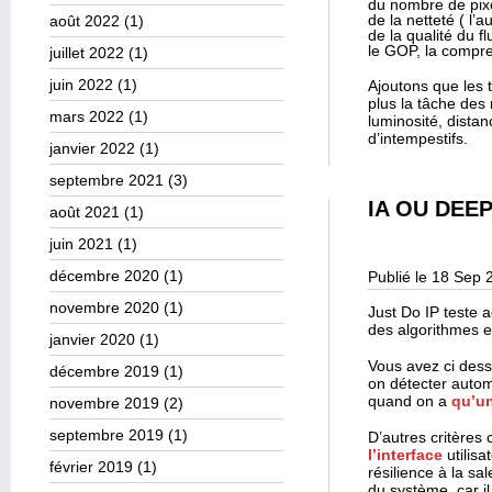
du nombre de pixe
de la netteté ( l
août 2022
(1)
de la qualité du f
le GOP, la compr
juillet 2022
(1)
juin 2022
(1)
Ajoutons que les t
plus la tâche des 
mars 2022
(1)
luminosité, dista
d’intempestifs.
janvier 2022
(1)
septembre 2021
(3)
IA OU DEE
août 2021
(1)
juin 2021
(1)
décembre 2020
(1)
Publié le 18 Sep 
novembre 2020
(1)
Just Do IP teste a
des algorithmes 
janvier 2020
(1)
Vous avez ci des
décembre 2019
(1)
on détecter auto
quand on a
qu’u
novembre 2019
(2)
septembre 2019
(1)
D’autres critères
l’interface
utilisa
février 2019
(1)
résilience à la sa
du système, car il