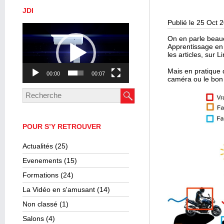
JDI
Publié le 25 Oct 
Lecteur
vidéo
On en parle beauco
Apprentissage en 
les articles, sur L
Mais en pratique 
00:00
00:07
caméra ou le bon lo
POUR S’Y RETROUVER
Actualités
(25)
Evenements
(15)
Formations
(24)
La Vidéo en s'amusant
(14)
Non classé
(1)
Salons
(4)