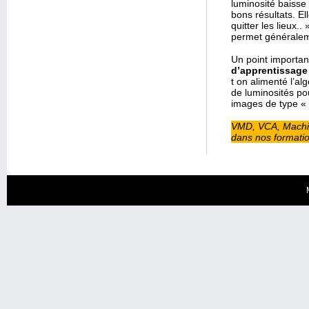
luminosité baisse
bons résultats. E
quitter les lieux.
permet généraleme
Un point important
d’apprentissage
t on alimenté l’al
de luminosités po
images de type « 
VMD, VCA, Machine
dans nos formation