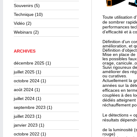
Souvenirs
(5)
Technique
(10)
Toute utilisation 
de sombrer rapide
Vidéo
(2)
performances techn
d’efficacité et à 
Webinars
(2)
Définition d’un co
amélioration, et q
Définition d’objec
ARCHIVES
Mise en place de p
les possibles fau
décembre 2025
(1)
orage, canicule..
Suivi rigoureux d
améliorer des ré
juillet 2025
(1)
ou curatives.
Actuellement la g
octobre 2024
(1)
années sur la dét
août 2024
(1)
efficaces en term
couplées à des lo
juillet 2024
(1)
dédiés atteignent
réchauffement pou
septembre 2023
(1)
Le détections « o
juillet 2023
(1)
résultats dépendr
janvier 2023
(1)
de la luminosité (
octobre 2022
(1)
rouge)