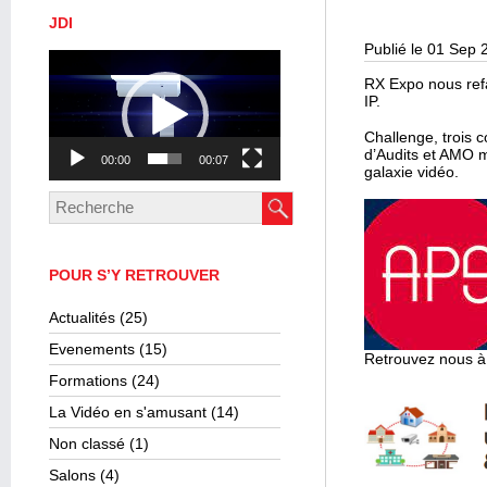
JDI
Publié le 01 Sep 
Lecteur
vidéo
RX Expo nous refai
IP.
Challenge, trois 
d’Audits et AMO m
00:00
00:07
galaxie vidéo.
POUR S’Y RETROUVER
Actualités
(25)
Evenements
(15)
Retrouvez nous à
Formations
(24)
La Vidéo en s'amusant
(14)
Non classé
(1)
Salons
(4)