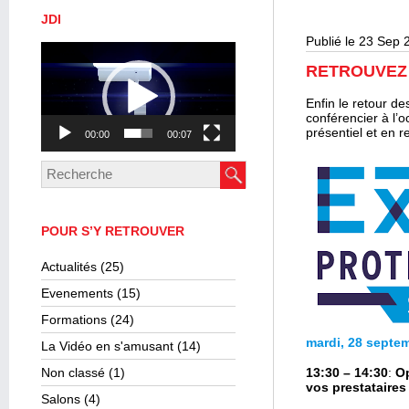
JDI
Publié le 23 Sep 
Lecteur
vidéo
RETROUVEZ
Enfin le retour d
conférencier à l’
présentiel et en r
00:00
00:07
POUR S’Y RETROUVER
Actualités
(25)
Evenements
(15)
Formations
(24)
mardi, 28 septe
La Vidéo en s'amusant
(14)
Non classé
(1)
13:30 – 14:30
:
Op
vos prestataires
Salons
(4)