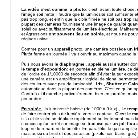
La vidéo c’est comme la photo
: c’est, avant toute chose
l’image soit nette il faudra que la luminosité soit suffisante 
pas trop long, et enfin que la cible filmée ne soit pas trop r
plupart des caméras fournissent une image de qualité quand
soleil ou avec suffisamment de lumière électrique. Malheu
et Agressions
ont souvent lieu en soirée
, et nous ne pouv
réglage usine.
Comme pour un appareil photo, une caméra possède
un Ir
Plutôt fermé en journée il va s’ouvrir au maximum quand la 
Puis nous avons
le diaphragme
, appelé aussi
shutter
dont
le temps d’exposition
: en journée en pleine lumière, ce d
de l’ordre de 1/10000 de seconde afin d’éviter la sur expositi
une caméra est un amplificateur logiciel de signal permettan
des couleurs avec peu de luminosité.
Iris , Shutter et Gain
automatique dans la plupart des caméras. C’est ce qu’on a
Control) et il marche particulièrement bien en journée, mais
pénombre.
En soirée
, la luminosité baisse (de 1000 à 0 lux) ,
le temp
de faire rentrer plus de lumière vers le capteur.
C’est le m
si la cible visée se déplace rapidement ou lentement mais la
chances qu’un arrêt sur image se traduise par
un joli flou 
loup ni de renard ni de belette. En parallèle, le gain amplifie
mais aussi du bruit et des parasites (pixels noir, blanc, gri