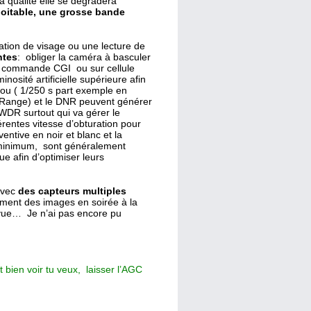
la qualité elle se dégradera
oitable, une grosse bande
cation de visage ou une lecture de
ntes
: obliger la caméra à basculer
re, commande CGI ou sur cellule
nosité artificielle supérieure afin
lou ( 1/250 s part exemple en
 Range) et le DNR peuvent générer
 WDR surtout qui va gérer le
érentes vitesse d’obturation pour
entive en noir et blanc et la
 minimum, sont généralement
e afin d’optimiser leurs
avec
des capteurs multiples
ement des images en soirée à la
e vue… Je n’ai pas encore pu
it bien voir tu veux, laisser l’AGC