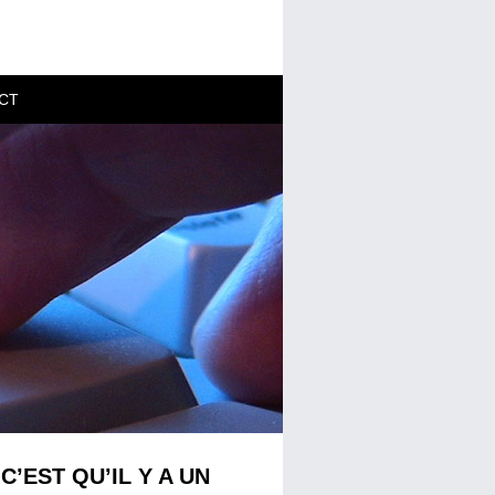
CT
C’EST QU’IL Y A UN