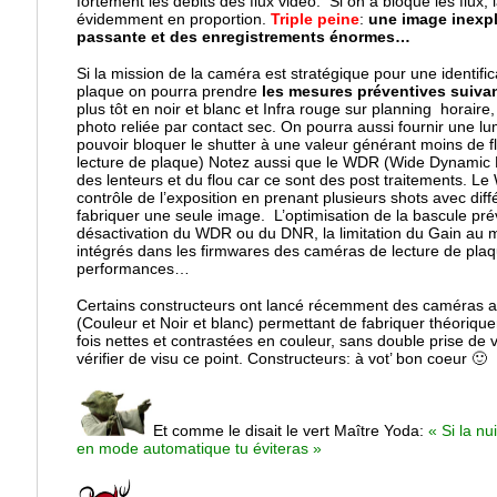
fortement les débits des flux vidéo. Si on a bloqué les flux, 
évidemment en proportion.
Triple peine
:
une image inexpl
passante et des enregistrements énormes…
Si la mission de la caméra est stratégique pour une identifi
plaque on pourra prendre
les mesures préventives suiva
plus tôt en noir et blanc et Infra rouge sur planning horai
photo reliée par contact sec. On pourra aussi fournir une lumi
pouvoir bloquer le shutter à une valeur générant moins de f
lecture de plaque) Notez aussi que le WDR (Wide Dynamic
des lenteurs et du flou car ce sont des post traitements. Le
contrôle de l’exposition en prenant plusieurs shots avec diff
fabriquer une seule image. L’optimisation de la bascule prév
désactivation du WDR ou du DNR, la limitation du Gain au
intégrés dans les firmwares des caméras de lecture de plaqu
performances…
Certains constructeurs ont lancé récemment des caméras 
(Couleur et Noir et blanc) permettant de fabriquer théoriqu
fois nettes et contrastées en couleur, sans double prise d
vérifier de visu ce point. Constructeurs: à vot’ bon coeur 🙂
Et comme le disait le vert Maître Yoda:
« Si la nu
en mode automatique tu éviteras »