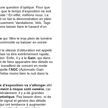
, une question d’optique. Pour que
et que le temps d’exposition ne soit
apide ! En effet, méfions nous. La
 on fait la démonstration en plein
reusement, Vandalisme, Vols, Tags
ons laisser faire le hasard d’un
is
qui filtre le trop plein de lumière.
luminosité va baisser en soirée.
 la vitesse d’obturation est appelé
élais va être extrêmement rapide,
on. Enfin, il y a le
Gain
, qui dans
t de faire apparaitre des détails ou
travaillent de concert en mode
ppelle
l’AGC
(Automatic Gain
 hélas moins bien la nuit dans la
s d’exposition va s’allonger
afin
oment à risque coté caméra
, car
téralement, il y a de grandes
artistique
. Pas besoin donc, ni de
 le signal et génère des détails
s) qui ont tendance à augmenter