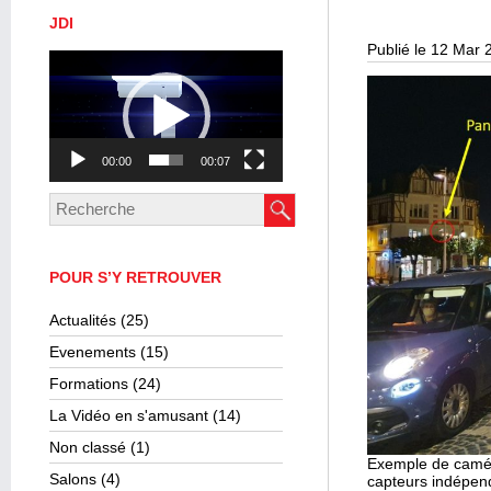
JDI
Publié le 12 Mar 
Lecteur
vidéo
00:00
00:07
POUR S’Y RETROUVER
Actualités
(25)
Evenements
(15)
Formations
(24)
La Vidéo en s'amusant
(14)
Non classé
(1)
Exemple de camér
Salons
(4)
capteurs indépend