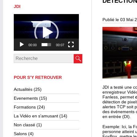
DÉTECTION
JDI
Lecteur
Publié le 03 Mai 
vidéo
00:00
00:07
POUR S’Y RETROUVER
JDI a testé une c
Actualités
(25)
enregistreur Vidé
Fanless, permet
Evenements
(15)
détection de pixe
alertes TCP soit p
Formations
(24)
des événements c
La Vidéo en s'amusant
(14)
en entrée (DI).
Non classé
(1)
Exemple: Ici, la 
personne atteint 
Salons
(4)
FoxBox, mettre le