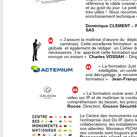
référence
le
câble
coaxial 
et au
goût
du jour. Le peti
très
utiles
!
Nous
recomm
enrichissement
technique 
Dominique CLEMENT –
SAS
« J’assure la maîtrise d’œuvre du déplo
caméras). Cette excellente formation a
globale et également de rédiger un Cahier de
nécessaires. J’ai apprécié cette formation qu
ennuyé un instant »
Charles
VOSSAH
– Diri
« La formation Jus
intelligible, un con
vrai décryptage, je recomm
formateur.»
Jean-Franço
« La formation suivie avec J
video sur IP et de maîtriser la cond
compréhension du besoin, les précon
Roose
, Direction,
Gruson Sécurité
Le Centre des monuments nati
l’entreprise Just Do IP, dans 
collaborations, les installati
nos attentes. Monsieur PICHA
ses conseils sont toujours p