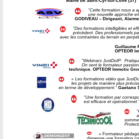
Mairie de Saint-Cyr-sur-Loire (37)
“Cette formation nous a a
une nouvelle approche en
GODIVEAU – Dirigeant,
Alarme
“Des formations intelligibles et e
précèdent. Des professionnels pa
avec les contraintes du terrain en perpét
Guillaume 
OPTEOR Imm
“Webinars JustDoIP: Pratique,
On sent le formateur passi
technique
,
OPTEOR Immotic Grou
« Les formations vidéo que JustD
les projets de manière plus préci
en terme de développement.“
Gaetano 
“Une formation par correspo
est efficace et opérationnel.
“
a
sommes
Protect
« Formateur
pédag
dispense
une
formation
co