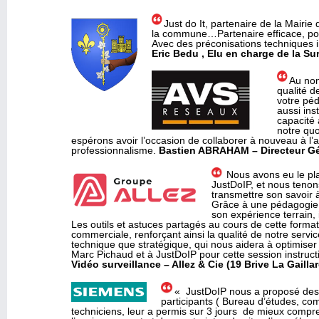
Just do It, partenaire de la Mairie
la commune…Partenaire efficace, poin
Avec des préconisations techniques imp
Eric Bedu , Elu en charge de la Sur
Au nom
qualité d
votre pé
aussi ins
capacité 
notre quo
espérons avoir l’occasion de collaborer à nouveau à l’
professionnalisme.
Bastien ABRAHAM – Directeur Gé
Nous avons eu le pla
JustDoIP, et nous tenon
transmettre son savoir 
Grâce à une pédagogie 
son expérience terrain, 
Les outils et astuces partagés au cours de cette forma
commerciale, renforçant ainsi la qualité de notre servic
technique que stratégique, qui nous aidera à optimise
Marc Pichaud et à JustDoIP pour cette session instructi
Vidéo surveillance – Allez & Cie (19 Brive La Gailla
« JustDoIP nous a proposé des f
participants ( Bureau d’études, co
techniciens, leur a permis sur 3 jours de mieux compren