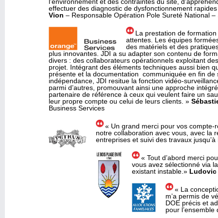
l’environnement et des contraintes du site, d’appréhen
effectuer des diagnostic de dysfonctionnement rapides
Vion
– Responsable Opération Pole Sureté National 
La prestation de formatio
attentes. Les équipes formées
des matériels et des pratique
plus innovantes. JDI a su adapter son contenu de form
divers : des collaborateurs opérationnels exploitant d
projet. Intégrant des éléments techniques aussi bien q
présente et la documentation communiquée en fin de se
indépendance, JDI resitue la fonction vidéo-surveilla
parmi d’autres, promouvant ainsi une approche intég
partenaire de référence à ceux qui veulent faire un saut
leur propre compte ou celui de leurs clients. »
Sébast
Business Services
« Un grand merci pour vos compte-re
notre collaboration avec vous, avec la r
entreprises et suivi des travaux jusqu’à 
« Tout d’abord merci pour
vous avez sélectionné via l
existant instable.»
Ludovi
« La conceptio
m’a permis de vér
DOE précis et ad
pour l’ensemble 