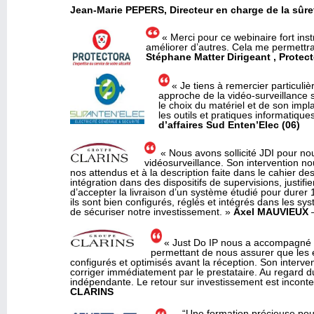
Jean-Marie
PEPERS, Directeur en charge de la sûre
« Merci pour ce webinaire fort inst
améliorer d’autres. Cela me permettra 
Stéphane
Matter
Dirigeant ,
Protect
« Je tiens à remercier particul
approche de la vidéo-surveillance s
le choix du matériel et de son impl
les outils et pratiques informatiqu
d’affaires
Sud
Enten’Elec
(06)
« Nous avons sollicité JDI pour no
vidéosurveillance. Son intervention n
nos attendus et à la description faite dans le cahier des
intégration dans des dispositifs de supervisions, justi
d’accepter la livraison d’un système étudié pour dure
ils sont bien configurés, réglés et intégrés dans les 
de sécuriser notre investissement. »
Axel MAUVIEUX
–
« Just Do IP nous a accompagné lo
permettant de nous assurer que les 
configurés et optimisés avant la réception. Son interve
corriger immédiatement par le prestataire. Au regard du 
indépendante. Le retour sur investissement est inconte
CLARINS
“Une formation précieuse pour