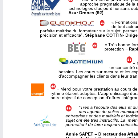
approche pragmatique de la s
technologies d’aujourd’hui sans oub
Azur Drones (92)
« Formations 
de tout acteu
parfaite maitrise du formateur sur le sujet, perme
précision et efficacité”.
Stéphane COTTIN-
Dirig
« Très bonne for
protection »
Rap
« 
un concentré 
besoins. Les cours sur mesure et les exp
d’accompagner les clients dans leur tran
« Merci pour votre prestation au cours de
rythme étaient adaptés. L’apprentissage dur
notre objectif de conception d’offres intégra
“Très à l’écoute des élus et d
des agents de police municipa
entreprises et des matériels et logic
sujet ont été très instructifs. La mét
permettent de faire toujours coïncider
Annie SAPET – Directeur des Affair