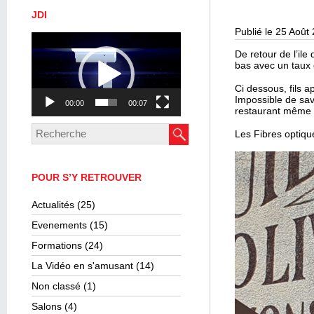
JDI
Publié le 25 Août
Lecteur
vidéo
De retour de l’il
bas avec un taux 
Ci dessous, fils a
Impossible de sav
00:00
00:07
restaurant même si
Les Fibres optique
POUR S’Y RETROUVER
Actualités
(25)
Evenements
(15)
Formations
(24)
La Vidéo en s'amusant
(14)
Non classé
(1)
Salons
(4)