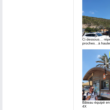
Ci dessous… répét
proches…à hauteu
Bâteau équipé en
4X