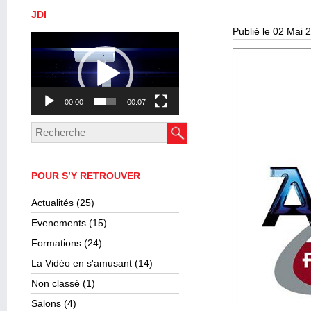
JDI
Publié le 02 Mai 
Lecteur
vidéo
00:00
00:07
POUR S’Y RETROUVER
Actualités
(25)
Evenements
(15)
Formations
(24)
La Vidéo en s'amusant
(14)
Non classé
(1)
Salons
(4)