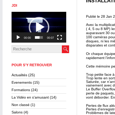
INSTALLAT
JDI
Lecteur
Publié le 28 Jan 
vidéo
Avec la multiplic
( 4, 5 ou 8 MP) l
auparavant 30 ou
100 caméras pour
00:00
00:07
disques, ni les m
disparates et cont
Or chaque équipe
rapidement l’info
POUR S’Y RETROUVER
Cette mémoire peut
Trop petite face à
Actualités
(25)
Trop lente en sor
Saturée, car n’ar
Evenements
(15)
vainement avec 
Le Buffer Overfl
Formations
(24)
perte de paquets,
La Vidéo en s'amusant
(14)
vont déborder. En
Non classé
(1)
Pertes de flux al
Pertes d’enregistr
Salons
(4)
Problèmes de late