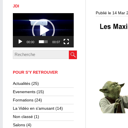
JDI
Publié le 14 Mar 
Lecteur
vidéo
00:00
00:07
POUR S’Y RETROUVER
Actualités
(25)
Evenements
(15)
Formations
(24)
La Vidéo en s'amusant
(14)
Non classé
(1)
Salons
(4)