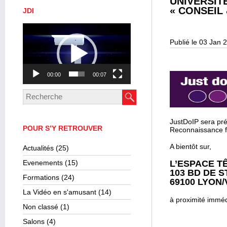
UNIVERSITÉ
« CONSEIL
JDI
Lecteur
vidéo
Publié le 03 Jan 
00:00
00:07
JustDoIP sera prés
POUR S’Y RETROUVER
Reconnaissance fa
A bientôt sur,
Actualités
(25)
Evenements
(15)
L’ESPACE T
103 BD DE 
Formations
(24)
69100 LYON
La Vidéo en s'amusant
(14)
à proximité imméd
Non classé
(1)
Salons
(4)