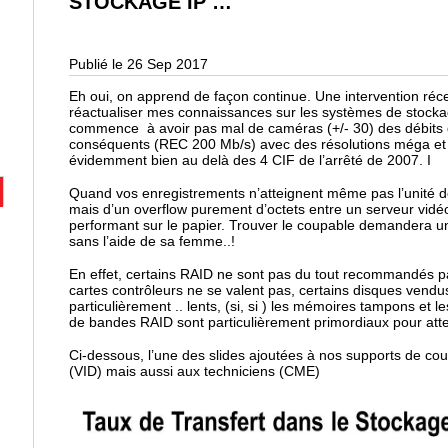
STOCKAGE IP …
Publié le 26 Sep 2017
Eh oui, on apprend de façon continue. Une intervention ré
réactualiser mes connaissances sur les systèmes de sto
commence à avoir pas mal de caméras (+/- 30) des débits
conséquents (REC 200 Mb/s) avec des résolutions méga et ul
évidemment bien au delà des 4 CIF de l’arrêté de 2007. I
Quand vos enregistrements n’atteignent même pas l’unité de
mais d’un overflow purement d’octets entre un serveur vidéo
performant sur le papier. Trouver le coupable demandera un
sans l’aide de sa femme..!
En effet, certains RAID ne sont pas du tout recommandés par
cartes contrôleurs ne se valent pas, certains disques vendu
particulièrement .. lents, (si, si ) les mémoires tampons et l
de bandes RAID sont particulièrement primordiaux pour att
Ci-dessous, l’une des slides ajoutées à nos supports de co
(VID) mais aussi aux techniciens (CME)