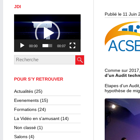
JDI
Publié le 11 Juin
Lecteur
vidéo
00:00
00:07
Comme sur 2017
d’un Audit techn
POUR S’Y RETROUVER
Etapes d’un Audit,
hypothèse de migr
Actualités
(25)
Evenements
(15)
Formations
(24)
La Vidéo en s'amusant
(14)
Non classé
(1)
Salons
(4)