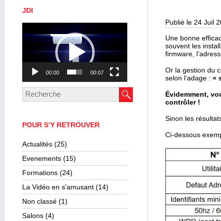
JDI
Publié le 24 Juil 
Lecteur
vidéo
Une bonne efficaci
souvent les instal
firmware, l’adres
Or la gestion du c
00:00
00:07
selon l’adage :
« 
Évidemment, vous
contrôler !
Sinon les résulta
POUR S’Y RETROUVER
Ci-dessous exempl
Actualités
(25)
Evenements
(15)
Formations
(24)
La Vidéo en s'amusant
(14)
Non classé
(1)
Salons
(4)