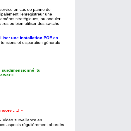
service en cas de panne de
cipalement l’enregistreur une
caméras stratégiques, ou onduler
res ou bien utiliser des switchs
liser une installation POE en
tensions et disparation générale
u surdimensionné tu
erver »
 encore ….! «
 « Vidéo surveillance en
ues aspects régulièrement abordés