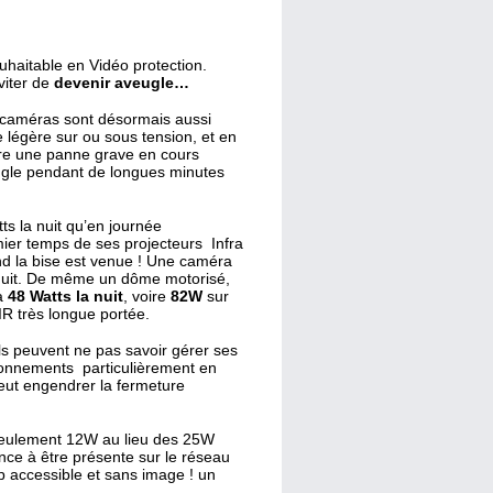
uhaitable en Vidéo protection.
viter de
devenir aveugle…
 caméras sont désormais aussi
 légère sur ou sous tension, et en
itre une panne grave en cours
veugle pendant de longues minutes
s la nuit qu’en journée
ier temps de ses projecteurs Infra
d la bise est venue ! Une caméra
nuit. De même un dôme motorisé,
 à
48 Watts la nuit
, voire
82W
sur
IR très longue portée.
ils peuvent ne pas savoir gérer ses
ionnements particulièrement en
eut engendrer la fermeture
seulement 12W au lieu des 25W
nce à être présente sur le réseau
p accessible et sans image ! un