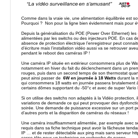
Comme dans la vraie vie, une alimentation équilibrée est so
Pourquoi ? Non pour la ligne bien évidemment mais pour é
Depuis la généralisation du POE (Power Over Ethernet) les
alimentées par les switchs ou des injecteurs POE. En cas de
absence de protection électrique l’enregistreur peut conna
d’écriture mais l’installation vidéo aussi va se retrouver a
pendant le reboot des caméras IP !
Une caméra IP située en extérieur consommera plus de Watt
notamment en hiver du fait du déclenchement dans un prem
rouges, puis dans un second temps de son thermostat quan
peut ainsi passer de
6W en journée à 18 Watts
durant la 
qui consommera 18 watts en journée passera brutalement
certains dômes supportant du -50°c et avec de super Vario 
Si on utilise des switchs non adaptés à la Vidéo protection, 
variations de demande ce qui peut provoquer des dysfonct
soirée. Une demande de puissance excessive sur un port p
d’autres ports et la disparition de caméras du réseaux !
Une caméra insuffisamment alimentée, par exemple avec 
requis dans sa fiche technique peut avoir la fâcheuse tenda
IP … et de rester détectable aux ping mais sans serveur htt
casse-tête pour un technicien en recherche de panne.