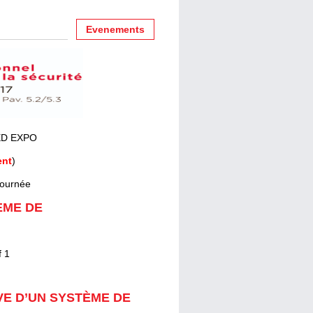
Evenements
EED EXPO
ent
)
 journée
ÈME DE
f 1
VE D’UN SYSTÈME DE