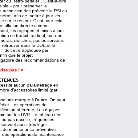
r ou “rétro-pédaler”. C’est-à-dire
sible – pour préserver la
le technicien doit prévenir le RSI du
éras, afin de mettre à jour les
e sur le réseau. C’est pour cela
installation directe comme
ent, les réglages et mises à jour
tion se traduit, au final, par une
méras, switches, postes serveurs,
 retrouver dans le DOE et le
IT doit être appliquée par
nfin que le projet
bligatoire des recommandations de
ise pas ! »
ÉTENCES
écessite aucun paramétrage en
bre d’accessoires limité (par
sd’une marque à l’autre. On peut
médiat. Les opérations de
ification afférente. Les équipes
main sur les DVR. Le tableau des
e ou pas nacelle, fréquences
souvent aussi très léger.
ons de maintenance préventive
uer des opérations de maintenance