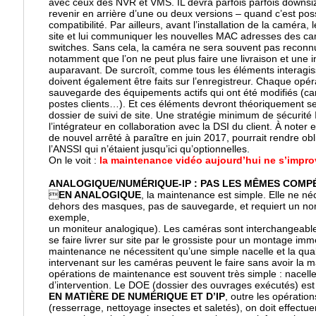
avec ceux des NVR et VMS. IL devra parfois parfois downsize
revenir en arrière d’une ou deux versions – quand c’est pos
compatibilité. Par ailleurs, avant l’installation de la caméra, 
site et lui communiquer les nouvelles MAC adresses des cam
switches. Sans cela, la caméra ne sera souvent pas reconnu
notamment que l’on ne peut plus faire une livraison et une 
auparavant. De surcroît, comme tous les éléments interagiss
doivent également être faits sur l’enregistreur. Chaque opéra
sauvegarde des équipements actifs qui ont été modifiés (ca
postes clients…). Et ces éléments devront théoriquement se
dossier de suivi de site. Une stratégie minimum de sécurité 
l’intégrateur en collaboration avec la DSI du client. À noter e
de nouvel arrêté à paraître en juin 2017, pourrait rendre o
l’ANSSI qui n’étaient jusqu’ici qu’optionnelles.
On le voit :
la maintenance vidéo aujourd’hui ne s’improv
ANALOGIQUE/NUMÉRIQUE-IP : PAS LES MÊMES COMP

EN ANALOGIQUE
, la maintenance est simple. Elle ne n
dehors des masques, pas de sauvegarde, et requiert un nom
exemple,
un moniteur analogique). Les caméras sont interchangeable
se faire livrer sur site par le grossiste pour un montage im
maintenance ne nécessitent qu’une simple nacelle et la qual
intervenant sur les caméras peuvent le faire sans avoir la 
opérations de maintenance est souvent très simple : nacell
d’intervention. Le DOE (dossier des ouvrages exécutés) est 
EN MATIÈRE DE NUMÉRIQUE ET D’IP
, outre les opérati
(resserrage, nettoyage insectes et saletés), on doit effect