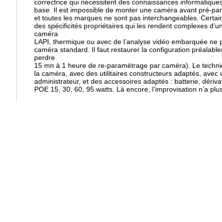
correctrice qui nécessitent des connaissances informatiques
base. Il est impossible de monter une caméra avant pré-par
et toutes les marques ne sont pas interchangeables. Cert
des spécificités propriétaires qui les rendent complexes d’
caméra
LAPI, thermique ou avec de l’analyse vidéo embarquée ne
caméra standard. Il faut restaurer la configuration préala
perdre
15 mn à 1 heure de re-paramétrage par caméra). Le technici
la caméra, avec des utilitaires constructeurs adaptés, avec 
administrateur, et des accessoires adaptés : batterie, dériv
POE 15, 30, 60, 95 watts. Là encore, l’improvisation n’a plu