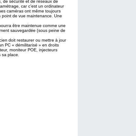
, de sécurité et de réseaux de
amétrage, car c’est un ordinateur
aines caméras ont même toujours
un point de vue maintenance. Une
 pourra être maintenue comme une
blement sauvegardée (sous peine de
en doit restaurer ou mettre à jour
un PC « démilitarisé » en droits
ateur, moniteur POE, injecteurs
s sa place.