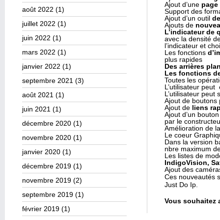
Ajout d’une
page 
août 2022
(1)
Support des for
Ajout d’un outil
de
juillet 2022
(1)
Ajouts de
nouvea
L’indicateur de 
juin 2022
(1)
avec la densité de 
l’indicateur et c
mars 2022
(1)
Les fonctions
d’i
plus rapides
janvier 2022
(1)
Des arrières pla
Les fonctions d
Toutes les opérat
septembre 2021
(3)
L’utilisateur peu
L’utilisateur peu
août 2021
(1)
Ajout de boutons 
Ajout de
liens ra
juin 2021
(1)
Ajout d’un bouto
par le constructeu
décembre 2020
(1)
Amélioration de l
Le coeur Graphiqu
novembre 2020
(1)
Dans la version b
nbre maximum de 
janvier 2020
(1)
Les listes de modè
IndigoVision, S
décembre 2019
(1)
Ajout des camér
Ces nouveautés so
novembre 2019
(2)
Just Do Ip.
septembre 2019
(1)
Vous souhaitez a
février 2019
(1)