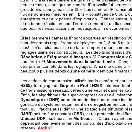
qu’un PC à la seule différence qu’un PC ne travaille que 8 à 1
peu le réseau, alors qu’une caméra IP travaille 24 heures su
gros débits, sans jamais s’arrêter. Les caméras IP transmet
flux de données mesurés en « bits » constitués de 0 ou 1 qu
enregistreurs et aux postes d’exploitation. Généralement, on
et en bonne résolution pour l’enregistrement et un flux secon
que pour les visualisations en mosaiques afin d’économiser 
Si les premières caméras IP sont apparues en résolution VG
sont désormais régulièrement déployées en 2, 3 ou 5 millions
plus! Il n’est plus possible de faire n’importe quoi , comme
réglages usine des constructeurs. Les débits sont issus d’
Résolution x Fréquence d’images x % Compression x 
Lumière)
x % Mouvements dans la scène filmée
. Comple
être pris en compte dans les réglages. Ainsi une caméra fi
beaucoup plus de débits qu’une caméra identique filmant un 
Les codecs de compression utilisés par la caméra et par l’e
H265)
, le réglage du
Gop
et du
Profil H26X
interviendront
de transmissions réseaux, celles du serveur et dans les cap
Enfin, les algorithmes de super compression et d’éliminatio
Dynamique et DNR)
permettront de diminuer encore les débi
générale du système, notamment en enregistrement continu.
tout , qu’il faudra aussi définir une stratégie de diffusion rés
(
MBR
) soit en flux constant (
CBR
), et un protocole de diffu
Unicast UDP
, soit aussi en
Multicast
… Chacun ayant ses 
dépendant bien évidemment des contraintes d’exploitation et
réseaux.
Arghh
!