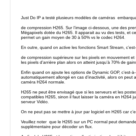
Just Do IP a testé plusieurs modèles de caméras embarqu
de compression H265. Sur l’image ci-dessous, une des pr
Mégapixels dotée du H265. Il apparait au vu des tests, et ce
permet un gain moyen de 30 à 50% vs le codec H264.
En outre, quand on active les fonctions Smart Stream, c’est-
de compression supérieure sur les pixels en mouvement et 
les pixels d’arrière plan alors on atteint jusqu’à 70% de gain
Enfin quand on ajoute les options de Dynamic GOP, c’est-à-di
automatiquement allongé en cas d’inactivité, alors on peut 
caméra H264 normale.
H265 ne peut être envisagé que si les serveurs et les post
compatibles H265, sinon il faut laisser la caméra en H264 j
serveur Vidéo.
On ne peut pas se mettre à jour par logiciel en H265 car c’
Veuillez noter que le H265 sur un PC normal peut deman
supplémentaire pour décoder un flux.