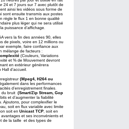
0 heures par jour et utilise en fait
r 24 et 7 jours sur 7 avec plutôt de
tent ainsi les vidéos sous forme de
i sont ensuite transmis aux postes
 règle le flux 1 en bonne qualité
daire plus léger qui ne sera utilisé
la puissance d’affichage.
A vers la fin des années 90, elles
 de pixels, voire en 12 millions ou
 par exemple, faire confiance aux
un mélange de facteurs :
Complexité
(Couleurs, Variations
xité et % de Mouvement devront
lmant en extérieur génèrera
Hall d’accueil.
nregistreur
(Mpeg4, H264 ou
 également dans les performances
acités d’enregistrement finales.
n du bruit
(Smart/Zip Stream, Gop
ts et d’augmenter la fiabilité
 Ajoutons, pour complexifier le
eau, soit en flux variable avec limite
sion soit en
Unicast TCP
, soit en
avantages et ses inconvénients et
 de la taille et des types de