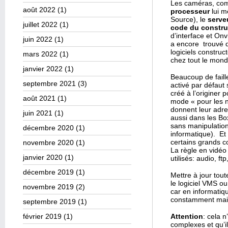
Les caméras, com
août 2022
(1)
processeur
lui m
Source), le
serve
juillet 2022
(1)
code du constru
d’interface et Onv
juin 2022
(1)
a encore trouvé d
logiciels construc
mars 2022
(1)
chez tout le mond
janvier 2022
(1)
Beaucoup de faille
septembre 2021
(3)
activé par défaut 
créé à l’originer
août 2021
(1)
mode « pour les n
donnent leur adr
juin 2021
(1)
aussi dans les Bo
sans manipulation 
décembre 2020
(1)
informatique). Et
certains grands c
novembre 2020
(1)
La règle en vidéo
janvier 2020
(1)
utilisés: audio, f
décembre 2019
(1)
Mettre à jour tou
le logiciel VMS o
novembre 2019
(2)
car en informatiqu
constamment mais 
septembre 2019
(1)
février 2019
(1)
Attention
: cela n
complexes et qu’il