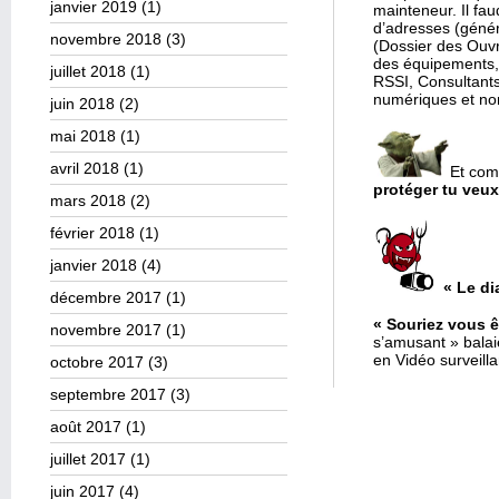
janvier 2019
(1)
mainteneur. Il fa
d’adresses (génér
novembre 2018
(3)
(Dossier des Ouvr
des équipements, 
juillet 2018
(1)
RSSI, Consultants,
numériques et no
juin 2018
(2)
mai 2018
(1)
avril 2018
(1)
Et com
protéger tu veux
mars 2018
(2)
février 2018
(1)
janvier 2018
(4)
« Le di
décembre 2017
(1)
« Souriez vous ê
novembre 2017
(1)
s’amusant » bala
en Vidéo surveill
octobre 2017
(3)
septembre 2017
(3)
août 2017
(1)
juillet 2017
(1)
juin 2017
(4)