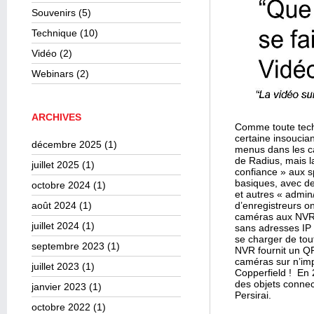
Souvenirs
(5)
Technique
(10)
Vidéo
(2)
Webinars
(2)
ARCHIVES
Comme toute tech
certaine insoucia
décembre 2025
(1)
menus dans les c
de Radius, mais la
juillet 2025
(1)
confiance » aux sp
basiques, avec de
octobre 2024
(1)
et autres « admin/
août 2024
(1)
d’enregistreurs o
caméras aux NVR e
juillet 2024
(1)
sans adresses IP 
se charger de tout
septembre 2023
(1)
NVR fournit un QR
caméras sur n’imp
juillet 2023
(1)
Copperfield ! En 
des objets connec
janvier 2023
(1)
Persirai.
octobre 2022
(1)