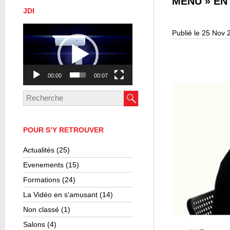
MENU » EN
JDI
Lecteur
Publié le 25 Nov 
vidéo
00:00
00:07
POUR S’Y RETROUVER
Actualités
(25)
Evenements
(15)
Formations
(24)
La Vidéo en s'amusant
(14)
Non classé
(1)
Salons
(4)