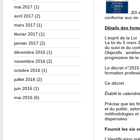
mai 2017
(1)
JDI e
avril 2017
(2)
conforme aux six 
mars 2017
(1)
Détails des form
février 2017
(1)
L’esprit de la Loi
La loi du 5 mars 2
janvier 2017
(2)
du suivi et du con
décembre 2016
(1)
Objectifs : amélio
progressive de la 
novembre 2016
(2)
Le
décret n°2015
octobre 2016
(1)
formation professi
juillet 2016
(2)
Ce décret :
juin 2016
(1)
Établit le calendr
mai 2016
(6)
Précise que les f
et du public, selo
méthodologies et i
dispensées
Fournit les six c
L’identification p