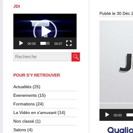
JDI
Publié le 30 Déc 
Lecteur
vidéo
Lecteur
vidéo
00:00
00:07
POUR S’Y RETROUVER
Actualités
(25)
Evenements
(15)
Formations
(24)
La Vidéo en s'amusant
(14)
00:00
Non classé
(1)
Salons
(4)