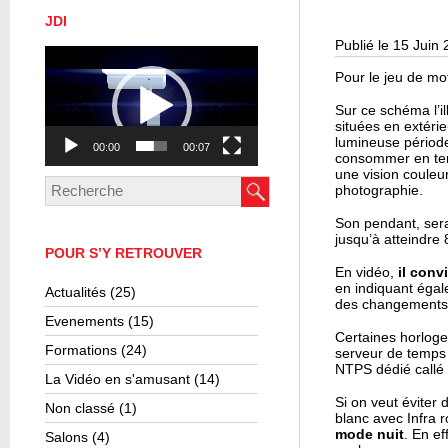
JDI
Publié le 15 Juin
Lecteur
vidéo
Pour le jeu de mo
Sur ce schéma l’i
situées en extérie
lumineuse période
00:00
00:07
consommer en term
une vision couleu
photographie.
Son pendant, sera
jusqu’à atteindre
POUR S’Y RETROUVER
En vidéo,
il conv
en indiquant éga
Actualités
(25)
des changements 
Evenements
(15)
Certaines horloge
Formations
(24)
serveur de temps 
NTPS dédié callé 
La Vidéo en s'amusant
(14)
Si on veut éviter
Non classé
(1)
blanc avec Infra 
mode nuit
. En e
Salons
(4)