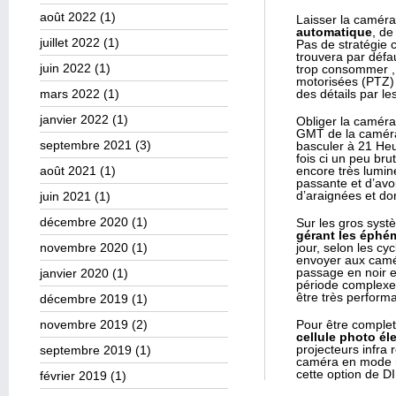
août 2022
(1)
Laisser la caméra 
automatique
, de
juillet 2022
(1)
Pas de stratégie 
trouvera par défau
juin 2022
(1)
trop consommer , 
motorisées (PTZ) 
mars 2022
(1)
des détails par le
janvier 2022
(1)
Obliger la camér
GMT de la caméra,
septembre 2021
(3)
basculer à 21 Heu
fois ci un peu br
août 2021
(1)
encore très lumin
passante et d’avoi
d’araignées et do
juin 2021
(1)
décembre 2020
(1)
Sur les gros syst
gérant les éphé
novembre 2020
(1)
jour, selon les cy
envoyer aux camé
passage en noir et
janvier 2020
(1)
période complexe 
être très perform
décembre 2019
(1)
novembre 2019
(2)
Pour être comple
cellule photo él
projecteurs infra
septembre 2019
(1)
caméra en mode nu
cette option de DI
février 2019
(1)