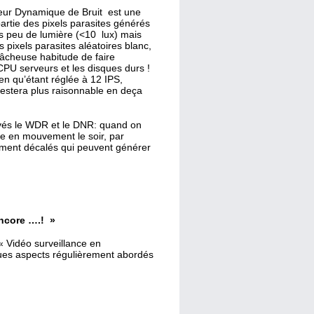
ur Dynamique de Bruit est une
partie des pixels parasites générés
ès peu de lumière (<10 lux) mais
 pixels parasites aléatoires blanc,
 fâcheuse habitude de faire
 CPU serveurs et les disques durs !
n qu’étant réglée à 12 IPS,
estera plus raisonnable en deça
ivés le WDR et le DNR: quand on
le en mouvement le soir, par
ment décalés qui peuvent générer
encore ….! »
 « Vidéo surveillance en
ues aspects régulièrement abordés