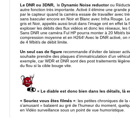
Le DNR ou 3DNR,
le
Dynamic Noise reductor
ou Réducte
autre fonction très importante. Activé il élimine une grande 
par le capteur quand la caméra essaie de travailler avec tr
sans basculer encore en Noir et Blanc avec Infra Rouge. Les
gris et Noir, appelés aussi bruit dans l’image ont en effet la
exploser les débits des flux vidéos et donc les réseaux, les
Sans DNR une caméra Ful HP pourra monter à 20 Mbit/s bie
compression moyenne et en H264! Avec le DNR activé, on r
de 4 Mbit/s de débit limite.
Un seul cas de figure
recommande d’éviter de laisser act
souhaite prendre des plaques d’immatriculation d’un véhicu
exemple, car WDR et DNR sont des post traitements légère
du flou si la cible bouge vite.
« Le diable est donc bien dans les détails, là 
« Souriez vous êtes filmés »
: les petites chroniques de la
s’amusant » balaient au gré de l’humeur du moment, quelq
en Vidéo surveillance sous un point de vue humoristique.