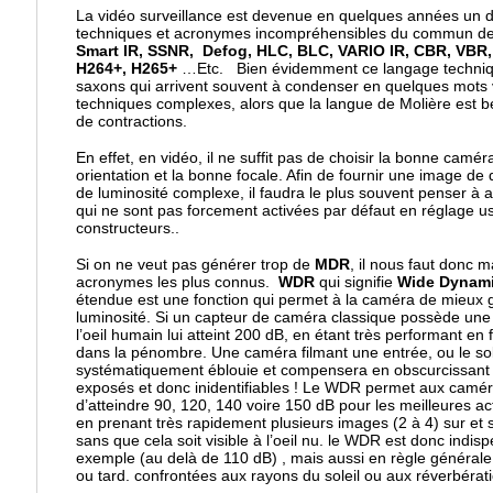
La vidéo surveillance est devenue en quelques années un d
techniques et acronymes incompréhensibles du commun de
Smart IR, SSNR, Defog, HLC, BLC, VARIO IR, CBR, VB
H264+, H265+
…Etc. Bien évidemment ce langage techniqu
saxons qui arrivent souvent à condenser en quelques mots v
techniques complexes, alors que la langue de Molière est 
de contractions.
En effet, en vidéo, il ne suffit pas de choisir la bonne cam
orientation et la bonne focale. Afin de fournir une image d
de luminosité complexe, il faudra le plus souvent penser à a
qui ne sont pas forcement activées par défaut en réglage u
constructeurs..
Si on ne veut pas générer trop de
MDR
, il nous faut donc 
acronymes les plus connus.
WDR
qui signifie
Wide Dynam
étendue est une fonction qui permet à la caméra de mieux g
luminosité. Si un capteur de caméra classique possède une s
l’oeil humain lui atteint 200 dB, en étant très performant en
dans la pénombre. Une caméra filmant une entrée, ou le sol
systématiquement éblouie et compensera en obscurcissant l
exposés et donc inidentifiables ! Le WDR permet aux camér
d’atteindre 90, 120, 140 voire 150 dB pour les meilleures a
en prenant très rapidement plusieurs images (2 à 4) sur e
sans que cela soit visible à l’oeil nu. le WDR est donc indis
exemple (au delà de 110 dB) , mais aussi en règle générale
ou tard. confrontées aux rayons du soleil ou aux réverbérat