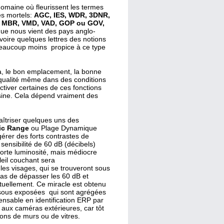
omaine où fleurissent les termes
s mortels:
AGC, IES, WDR, 3DNR,
R, MBR, VMD, VAD, GOP ou GOV,
e nous vient des pays anglo-
oire quelques lettres des notions
beaucoup moins propice à ce type
éra, le bon emplacement, la bonne
e qualité même dans des conditions
ctiver certaines de ces fonctions
sine. Cela dépend vraiment des
maîtriser quelques uns des
ic Range
ou Plage Dynamique
érer des forts contrastes de
ensibilité de 60 dB (décibels)
 forte luminosité, mais médiocre
eil couchant sera
es visages, qui se trouveront sous
as de dépasser les 60 dB et
ctuellement. Ce miracle est obtenu
t sous exposées qui sont agrégées
pensable en identification ERP par
 aux caméras extérieures, car tôt
ions de murs ou de vitres.