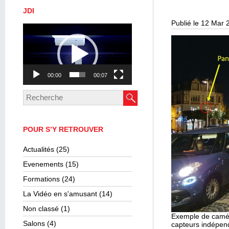
JDI
Publié le 12 Mar 
Lecteur
vidéo
00:00
00:07
POUR S’Y RETROUVER
Actualités
(25)
Evenements
(15)
Formations
(24)
La Vidéo en s'amusant
(14)
Non classé
(1)
Exemple de camér
Salons
(4)
capteurs indépend