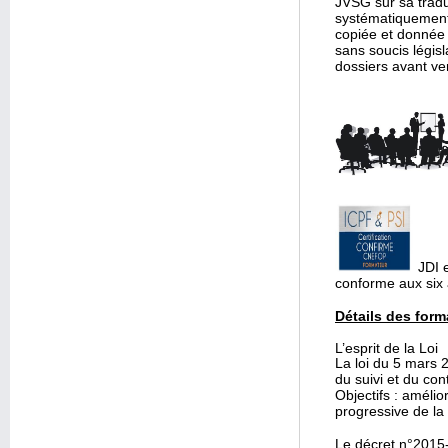
JVSG sur sa traduc
systématiquement
copiée et donnée 
sans soucis législ
dossiers avant ven
JDI e
conforme aux six 
Détails des form
L’esprit de la Loi
La loi du 5 mars 2
du suivi et du con
Objectifs : amélio
progressive de la 
Le
décret n°2015