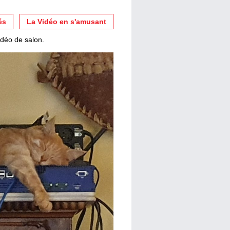
és
La Vidéo en s'amusant
idéo de salon.