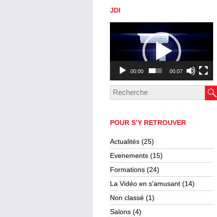
JDI
Lecteur
vidéo
00:00
00:07
POUR S’Y RETROUVER
Actualités
(25)
Evenements
(15)
Formations
(24)
La Vidéo en s'amusant
(14)
Non classé
(1)
Salons
(4)